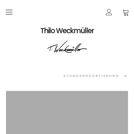
Home
Thilo Weckmüller
EVENTS
Produkte
Kalender
Bildkarten
Poster
Bücher
Bestellungen
Werke