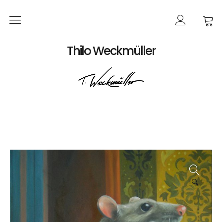
Home
Thilo Weckmüller
EVENTS
Produkte
Kalender
Bildkarten
Poster
Bücher
🔍
Bestellungen
Werke