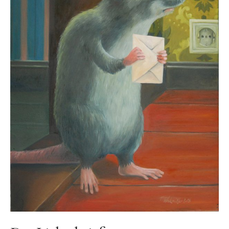
Ölgemälde
Radierung
Linoldruck
Grafik
Siebdruck
Keramik
Zeichnung
Über mich
Vita
Werdegang
Presse