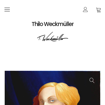
Home
Thilo Weckmüller
EVENTS
Produkte
Kalender
Bildkarten
Poster
Bücher
🔍
Bestellungen
Werke