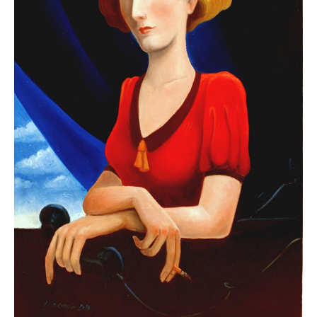
Ölgemälde
Radierung
Linoldruck
Grafik
Siebdruck
Keramik
Zeichnung
Über mich
Vita
Werdegang
Presse