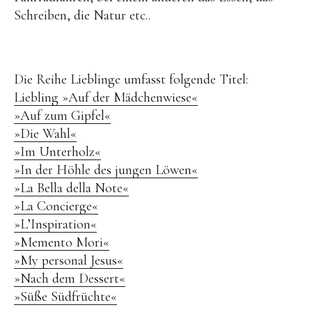
Schreiben, die Natur etc..
Die Reihe Lieblinge umfasst folgende Titel:
Liebling
»
Auf der Mädchenwiese«
»Auf zum Gipfel«
»Die Wahl«
»Im Unterholz«
»In der Höhle des jungen Löwen«
»La Bella della Note«
»La Concierge«
»L’Inspiration«
»Memento Mori«
»My personal Jesus«
»Nach dem Dessert«
»Süße Südfrüchte«