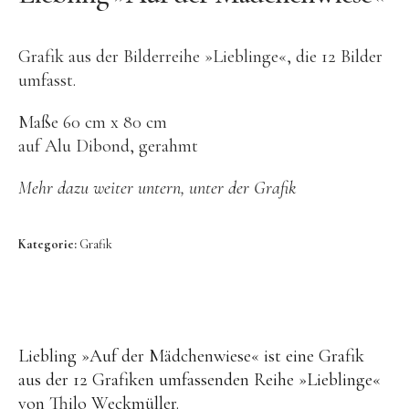
Video
Kontakt
Grafik aus der Bilderreihe »Lieblinge«, die 12 Bilder
umfasst.
Maße 60 cm x 80 cm
auf Alu Dibond, gerahmt
Mehr dazu weiter untern, unter der Grafik
HEADLINE
Kategorie:
Grafik
Platzhalter
hier kann Text eingefügt werden.
Liebling »Auf der Mädchenwiese« ist eine Grafik
aus der 12 Grafiken umfassenden Reihe »Lieblinge«
von Thilo Weckmüller.