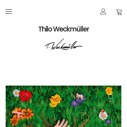
Home
Thilo Weckmüller
EVENTS
Produkte
Kalender
Bildkarten
Poster
Bücher
🔍
Bestellungen
Werke