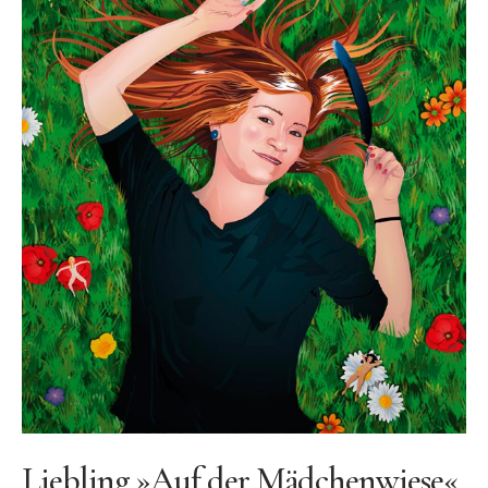
Ölgemälde
Radierung
Linoldruck
Grafik
Siebdruck
Keramik
Zeichnung
Über mich
Vita
Werdegang
Presse
Liebling »Auf der Mädchenwiese«