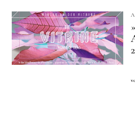
A
A
2
v