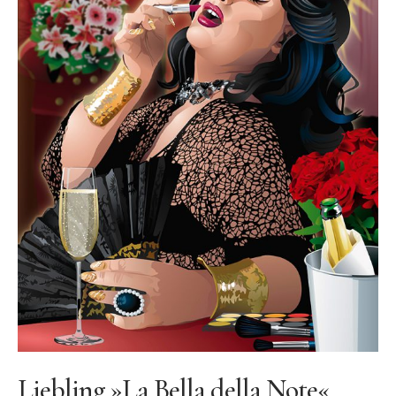
Ölgemälde
Radierung
Linoldruck
Grafik
Siebdruck
Keramik
Zeichnung
Über mich
Vita
Werdegang
Presse
Liebling »La Bella della Note«