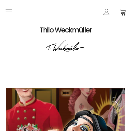
Home
Thilo Weckmüller
EVENTS
Produkte
Kalender
Bildkarten
Poster
Bücher
🔍
Bestellungen
Werke