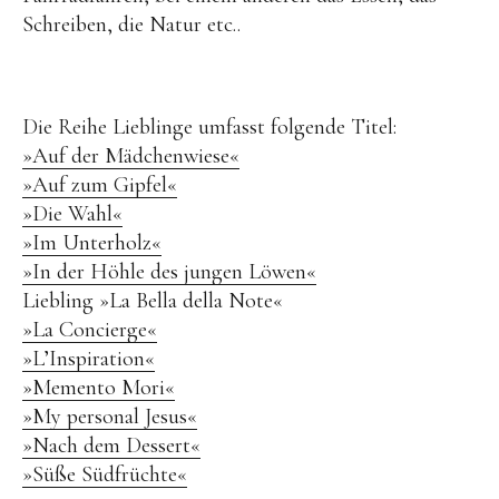
Schreiben, die Natur etc..
Die Reihe Lieblinge umfasst folgende Titel:
»Auf der Mädchenwiese«
»Auf zum Gipfel«
»Die Wahl«
»Im Unterholz«
»In der Höhle des jungen Löwen«
Liebling »La Bella della Note«
»La Concierge«
»L’Inspiration«
»Memento Mori«
»My personal Jesus«
»Nach dem Dessert«
»Süße Südfrüchte«