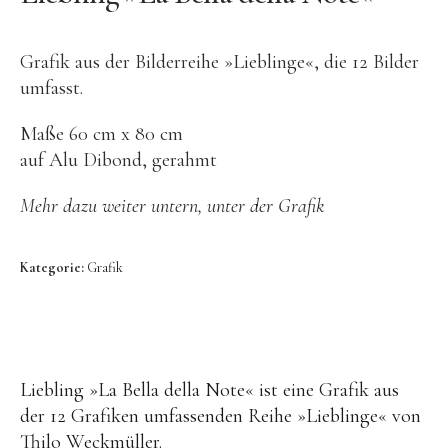
Video
Kontakt
Grafik aus der Bilderreihe »Lieblinge«, die 12 Bilder
umfasst.
Maße 60 cm x 80 cm
auf Alu Dibond, gerahmt
Mehr dazu weiter untern, unter der Grafik
HEADLINE
Kategorie:
Grafik
Platzhalter
hier kann Text eingefügt werden.
Liebling »La Bella della Note« ist eine Grafik aus
der 12 Grafiken umfassenden Reihe »Lieblinge« von
Thilo Weckmüller.