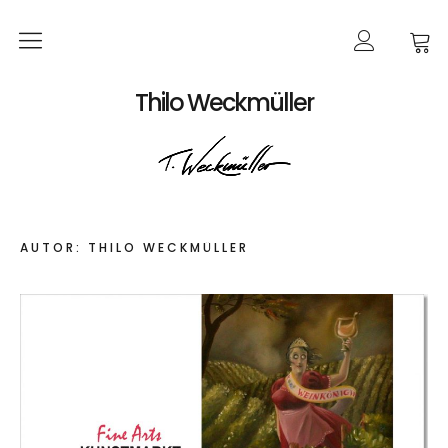
Home
Thilo Weckmüller
EVENTS
Produkte
AUTOR:
THILO WECKMÜLLER
Kalender
Bildkarten
Poster
Bücher
Bestellungen
Werke