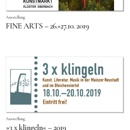
Ölgemälde
Ausstellung
Radierung
FINE ARTS – 26.+27.10. 2019
Linoldruck
Grafik
Siebdruck
Keramik
Zeichnung
Über mich
Vita
Werdegang
Ausstellung
Presse
»3 x klingeln« – 2019