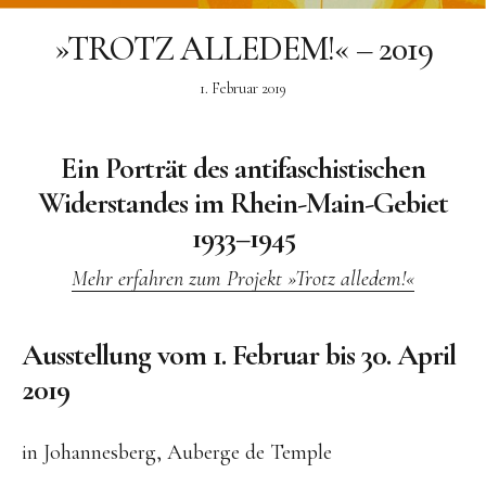
»TROTZ ALLEDEM!« – 2019
Ölgemälde
Radierung
1. Februar 2019
Linoldruck
Grafik
Ein Porträt des antifaschistischen
Widerstandes im Rhein-Main-Gebiet
Siebdruck
1933–1945
Keramik
Zeichnung
Mehr erfahren zum Projekt »Trotz alledem!«
Über mich
Ausstellung vom 1. Februar bis 30. April
Vita
2019
Werdegang
in Johannesberg, Auberge de Temple
Presse