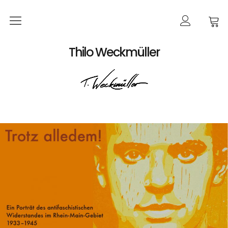
Home
Thilo Weckmüller
EVENTS
Produkte
Kalender
Bildkarten
Poster
Bücher
Bestellungen
Werke