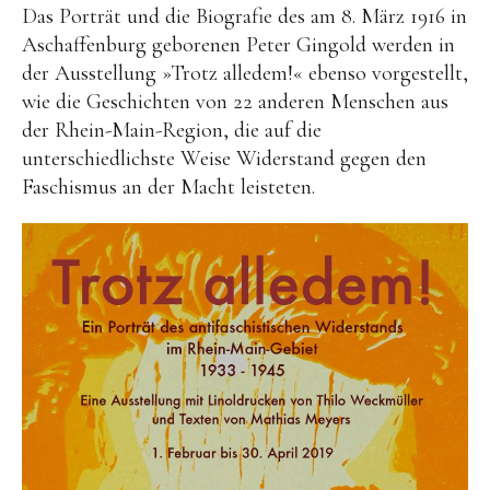
Video
Das Porträt und die Biografie des am 8. März 1916 in
Kontakt
Aschaffenburg geborenen Peter Gingold werden in
der Ausstellung »Trotz alledem!« ebenso vorgestellt,
wie die Geschichten von 22 anderen Menschen aus
der Rhein-Main-Region, die auf die
unterschiedlichste Weise Widerstand gegen den
Faschismus an der Macht leisteten.
HEADLINE
Platzhalter
hier kann Text eingefügt werden.