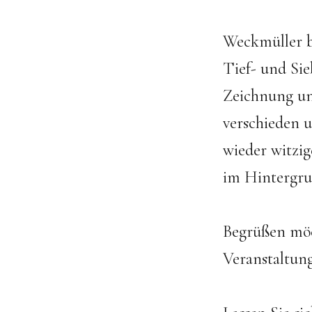
Weckmüller b
Tief- und Sie
Zeichnung un
verschieden u
wieder witzig
im Hintergrun
Begrüßen möc
Veranstaltung