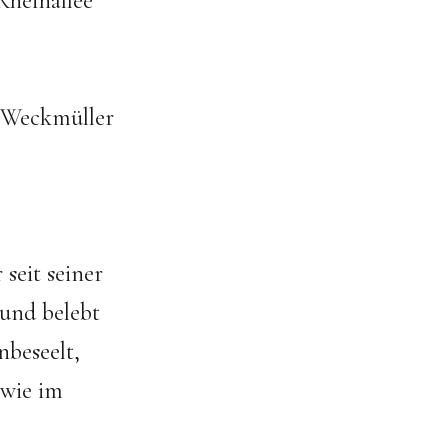
Rheinallee
lo Weckmüller
seit seiner
 und belebt
nbeseelt,
 wie im