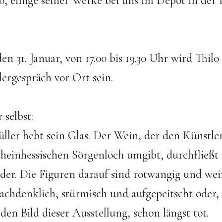
20, einige seiner Werke bei uns im Depot in der 
en 31. Januar, von 17.00 bis 19.30 Uhr wird Thi
lergespräch vor Ort sein.
selbst:
ler hebt sein Glas. Der Wein, der den Künstler 
heinhessischen Sörgenloch umgibt, durchfließt
lder. Die Figuren darauf sind rotwangig und wei
achdenklich, stürmisch und aufgepeitscht oder,
n Bild dieser Ausstellung, schon längst tot.