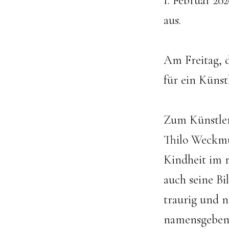
1. Februar 20
aus.
Am Freitag, d
für ein Künst
Zum Künstler 
Thilo Weckmül
Kindheit im r
auch seine Bi
traurig und n
namensgebende