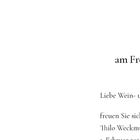
am Fre
Liebe Wein- 
freuen Sie si
Thilo Weckmül