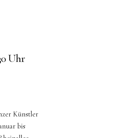
.30 Uhr
nzer ­Künstler
anuar bis