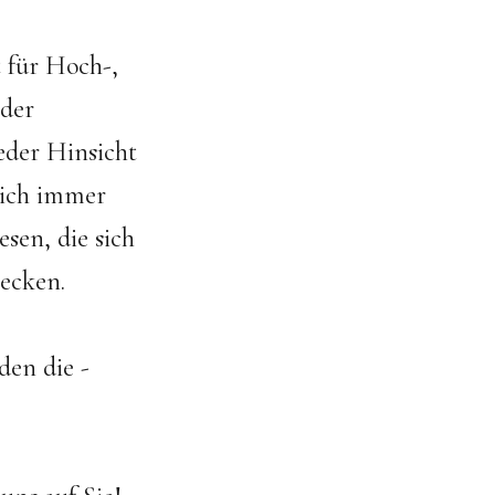
 für Hoch-,
 der
eder Hinsicht
sich immer
esen, die sich
tecken.
en die ­