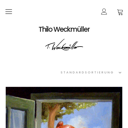
Home
Thilo Weckmüller
EVENTS
Produkte
Kalender
Bildkarten
Poster
Bücher
Bestellungen
Werke