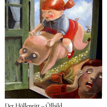
Ölgemälde
Radierung
Linoldruck
Grafik
Siebdruck
Keramik
Zeichnung
Über mich
Vita
Werdegang
Presse
Der Höllenritt – Ölbild